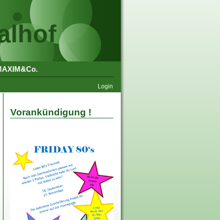
alhof
MAXIM&Co.
Login
Vorankündigung !