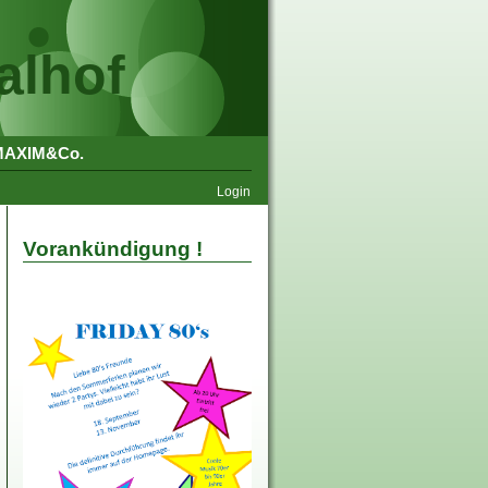
alhof
MAXIM&Co.
Login
Vorankündigung !